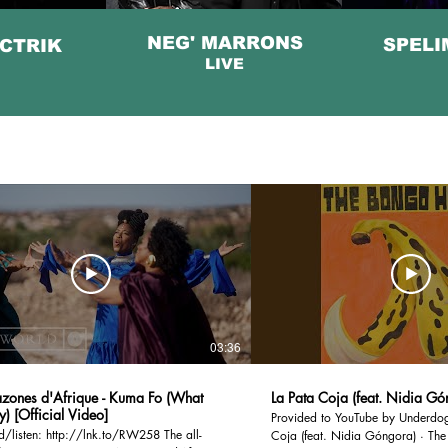
NEG' MARRONS
SPEL
ECTRIK
LIVE
03:36
zones d'Afrique - Kuma Fo (What
La Pata Coja (feat. Nidia Gó
) [Official Video]
Provided to YouTube by Underdog reco
isten: http://lnk.to/RW258 The all-
Coja (feat. Nidia Góngora) · Th