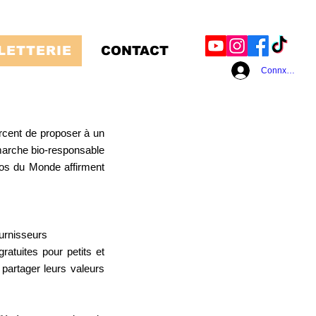
LETTERIE
CONTACT
Connxeion
rcent de proposer à un
émarche bio-responsable
pos du Monde affirment
ournisseurs
atuites pour petits et
 partager leurs valeurs