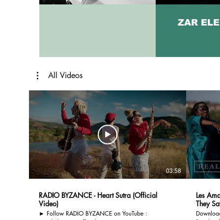
ZAR EL
All Videos
03:58
RADIO BYZANCE - Heart Sutra (Official
Les Ama
Video)
They Say
► Follow RADIO BYZANCE on YouTube :
Download/l