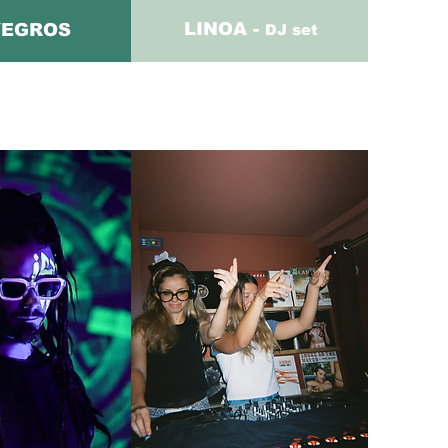
LINOA -
YEGROS
DJ set
VOIR PLUS
EN SAVOIR PLUS