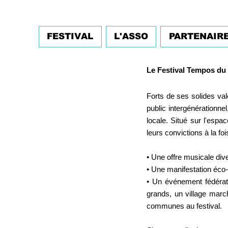
FESTIVAL
L'ASSO
PARTENAIR
Le Festival Tempos du 
Forts de ses solides va
public intergénérationn
locale. Situé sur l'esp
leurs convictions à la fo
• Une offre musicale div
• Une manifestation éco-r
• Un événement fédérate
grands, un village marc
communes au festival.