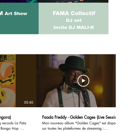
IM
FAMA Collectif
Art Show
DJ set
Invite DJ MALI-K
05:40
03:31
ngora)
Faada Freddy - Golden Cages (Live Session)
rds La Pata
Mon nouveau album "Golden Cages" est disponible
e Bongo Hop ·
sur toutes les plateformes de streaming :